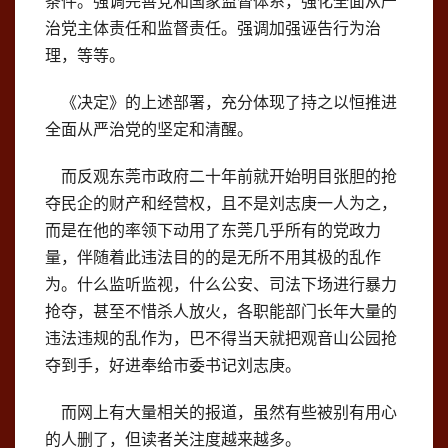
条件。强调完善党和国家监督体系，强化全面从严
治党主体责任和监督责任。强调加强诬告行为治
理，等等。
《决定》的上述部署，充分体现了持之以恒推进
全面从严治党的坚定和清醒。
而反观东莞市政府二十年前就开始明目张胆的抢
夺民企的财产和经营权，且不是刘志庚一人为之，
而是在他的率领下动用了东莞几乎所有的党政力
量，伴随着此违法目的的是无所不用其极的乱作
为。什么监听监视，什么公安、司法下场进行暴力
抢夺，甚至不惜杀人放火，各职能部门长年大量的
违法违规的乱作为，巴不得当天就把观音山公园抢
夺到手，好进奉给市委书记刘志庚。
而网上有大量相关的报道，虽然有些被别有用心
的人删了，但读者关注度越来越多。