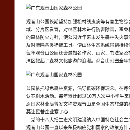
观音山公园长期坚持加强松材线虫病等有害生物综
域、分片区看管，对林区林木进行防害除害，避免
的森林防火方针，使公园近年来未发生森林失火事
及时清除各类猎捕工具。使山林生态系统得到持续
每年观音山公园还会邀知名作家、画家、书法家及摄
湾区掀起了森林文化旅游的浪潮。观音山公园全年
公园依托绿色森林资源，倡导低碳环保理念。在每年3
认养树木活动。每年累计超过10万人次中小学生
原国家林业局曾发文称赞观音山是全国生态旅游的
莫让民营企业寒了心
党的十八大把生态文明建设纳入中国特色社会主义
观音山公园一直以来积极响应党和国家的政策方针