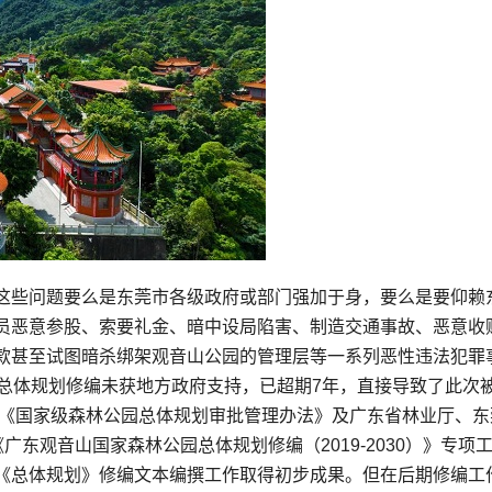
这些问题要么是东莞市各级政府或部门强加于身，要么是要仰赖
员恶意参股、索要礼金、暗中设局陷害、制造交通事故、恶意收
款甚至试图暗杀绑架观音山公园的管理层等一系列恶性违法犯罪事
园总体规划修编未获地方政府支持，已超期7年，直接导致了此次
发的《国家级森林公园总体规划审批管理办法》及广东省林业厅、
广东观音山国家森林公园总体规划修编（2019-2030）》专
《总体规划》修编文本编撰工作取得初步成果。但在后期修编工