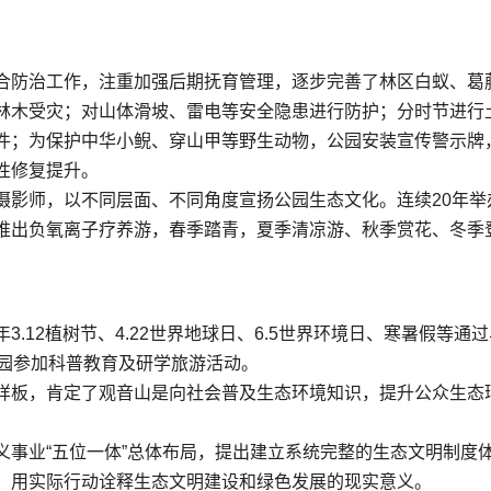
合防治工作，注重加强后期抚育管理，逐步完善了林区白蚁、葛
林木受灾；对山体滑坡、雷电等安全隐患进行防护；分时节进行土
件；为保护中华小鲵、穿山甲等野生动物，公园安装宣传警示牌
性修复提升。
影师，以不同层面、不同角度宣扬公园生态文化。连续20年举
推出负氧离子疗养游，春季踏青，夏季清凉游、秋季赏花、冬季
.12植树节、4.22世界地球日、6.5世界环境日、寒暑假等
来园参加科普教育及研学旅游活动。
样板，肯定了观音山是向社会普及生态环境知识，提升公众生态
事业“五位一体”总体布局，提出建立系统完整的生态文明制度
，用实际行动诠释生态文明建设和绿色发展的现实意义。