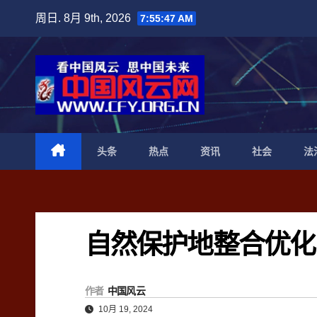
跳
周日. 8月 9th, 2026
7:55:48 AM
至
内
容
头条
热点
资讯
社会
法
自然保护地整合优化
作者
中国风云
10月 19, 2024