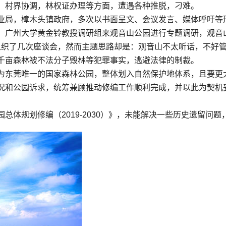
，村界协调，林权证办理等方面，遭遇各种推脱，刁难。
业局，樟木头镇政府，多次以书面呈文、会议发言、媒体呼吁等
，广州大学黄金铃教授调研组来观音山公园进行专题调研，观音
先后组织了几次座谈会，然而主题思路却是：观音山不太听话，不
千亩森林被不法分子毁林等犯罪事实，逃避法律的制裁。
为东莞唯一的国家森林公园，整体划入自然保护地体系，且要更
况和公园诉求，统筹兼顾推动修编工作顺利完成，并以此为契机
总体规划修编（2019-2030）》，未能解决一些历史遗留问