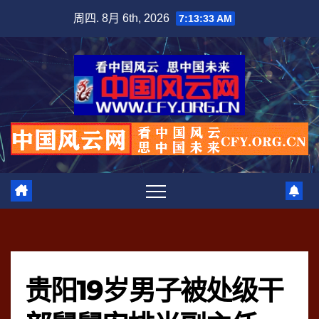
跳
周四. 8月 6th, 2026
7:13:34 AM
至
内
容
贵阳19岁男子被处级干