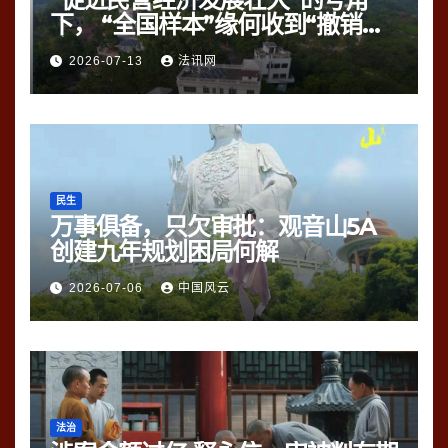
下， “全国样本”缘何收到“撤销
令”？
2026-07-13
法讯网
民生
万事俱备，只欠审批：观音山5A
创建九年规划困局何解
2026-07-06
中国风云
法治