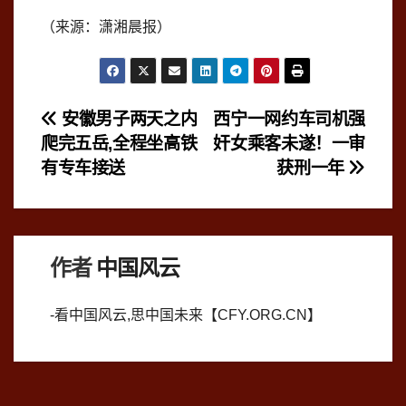
（来源：潇湘晨报）
文
安徽男子两天之内
西宁一网约车司机强
爬完五岳,全程坐高铁
奸女乘客未遂！一审
章
有专车接送
获刑一年
导
航
作者
中国风云
-看中国风云,思中国未来【CFY.ORG.CN】