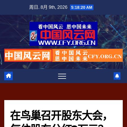
跳
周日. 8月 9th, 2026
5:18:21 AM
至
内
容
在鸟巢召开股东大会，