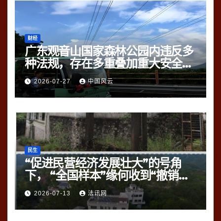
财经
广东观音山国家森林公园内违反多
种法规，存在多重叠加重大安全风
险
2026-07-27
中国风云
民生
“促进民营经济发展壮大”的号角
下， “全国样本”缘何收到“撤销
令”？
2026-07-13
法讯网