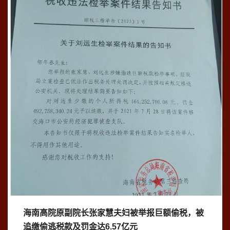
海南高院原副院长张家慧夫妇被举报巨额偷税，被
追缴偷逃税款及罚金达6.57亿元