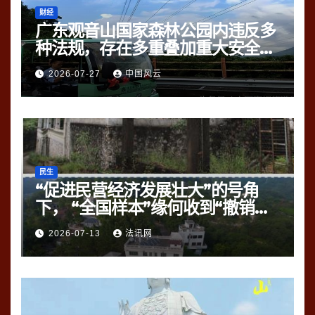
财经
广东观音山国家森林公园内违反多
种法规，存在多重叠加重大安全风
险
2026-07-27
中国风云
民生
“促进民营经济发展壮大”的号角
下， “全国样本”缘何收到“撤销
令”？
2026-07-13
法讯网