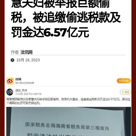
慧夫妇被举报巨额偷
税，被追缴偷逃税款及
罚金达6.57亿元
作者
法讯网
10月 18, 2023