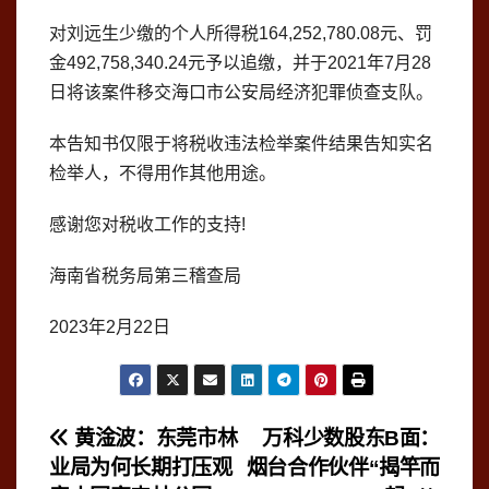
对刘远生少缴的个人所得税164,252,780.08元、罚
金492,758,340.24元予以追缴，并于2021年7月28
日将该案件移交海口市公安局经济犯罪侦查支队。
本告知书仅限于将税收违法检举案件结果告知实名
检举人，不得用作其他用途。
感谢您对税收工作的支持!
海南省税务局第三稽查局
2023年2月22日
文
黄淦波：东莞市林
万科少数股东B面：
业局为何长期打压观
烟台合作伙伴“揭竿而