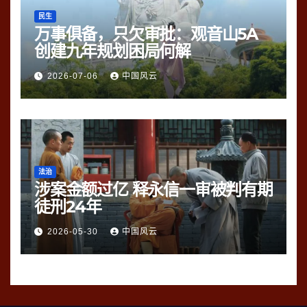
民生
万事俱备，只欠审批：观音山5A
创建九年规划困局何解
2026-07-06
中国风云
法治
涉案金额过亿 释永信一审被判有期
徒刑24年
2026-05-30
中国风云