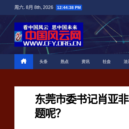
跳
周六. 8月 8th, 2026
12:44:39 PM
至
内
容
头条
热点
资讯
社会
法
东莞市委书记肖亚非
题呢？