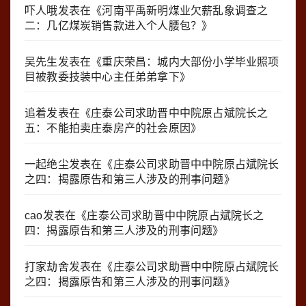
吓人哦
发表在《
河南平禹新明煤业欠薪乱象调查之
二：几亿煤炭销售款进入个人腰包？
》
吴先生
发表在《
重庆荣昌：城内大部份小学毕业照项
目被教委技装中心主任弟弟拿下
》
追着
发表在《
庄泰公司求助晋中中院原占斌院长之
五：不能拍卖庄泰房产的社会原因
》
一起绝尘
发表在《
庄泰公司求助晋中中院原占斌院长
之四：揭露原告和第三人涉及的刑事问题
》
cao
发表在《
庄泰公司求助晋中中院原占斌院长之
四：揭露原告和第三人涉及的刑事问题
》
打家劫舍
发表在《
庄泰公司求助晋中中院原占斌院长
之四：揭露原告和第三人涉及的刑事问题
》