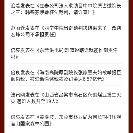
追着
发表在《
庄泰公司法人求助晋中中院原占斌院长
之三：韩锦芬涉嫌枉法裁判，请详查！
》
范丽蓉
发表在《
西宁中院出奇葩判决结果来了：改判
宏峰公司不承担责任
》
倍哀
发表在《
东莞供电局:难道说瞎话就能推卸责任
吗
》
倍哀
发表在《
海南高院原副院长张家慧夫妇被举报巨
额偷税，被追缴偷逃税款及罚金达6.57亿元
》
法讯网
发表在《
山西省吕梁市离石区永聚煤业发生火
灾 遇难人数升至19人
》
倍哀
发表在《
黄淦波：东莞市林业局为何长期打压观
音山国家森林公园
》