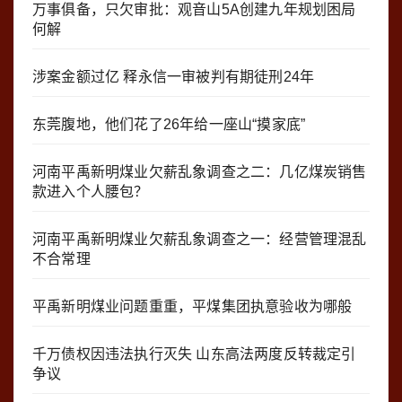
万事俱备，只欠审批：观音山5A创建九年规划困局
何解
涉案金额过亿 释永信一审被判有期徒刑24年
东莞腹地，他们花了26年给一座山“摸家底”
河南平禹新明煤业欠薪乱象调查之二：几亿煤炭销售
款进入个人腰包？
河南平禹新明煤业欠薪乱象调查之一：经营管理混乱
不合常理
平禹新明煤业问题重重，平煤集团执意验收为哪般
千万债权因违法执行灭失 山东高法两度反转裁定引
争议